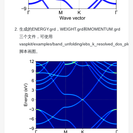
生成的ENERGY.grd，WEIGHT.grd和MOMENTUM.grd
三个文件，可使用
vaspkit/examples/band_unfolding/ebs_k_resolved_dos_plot
脚本画图。