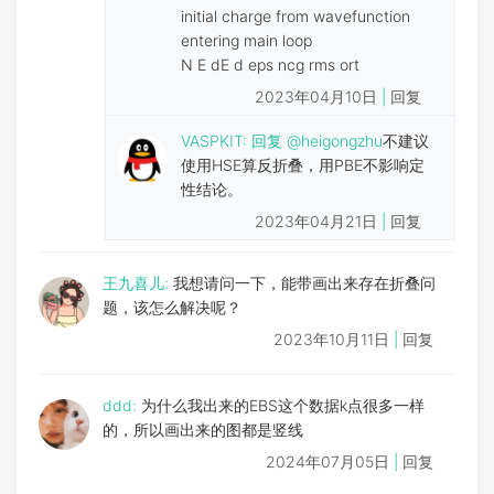
initial charge from wavefunction
entering main loop
N E dE d eps ncg rms ort
2023年04月10日
|
回复
VASPKIT
:
回复
@heigongzhu
不建议
使用HSE算反折叠，用PBE不影响定
性结论。
2023年04月21日
|
回复
王九喜儿:
我想请问一下，能带画出来存在折叠问
题，该怎么解决呢？
2023年10月11日
|
回复
ddd:
为什么我出来的EBS这个数据k点很多一样
的，所以画出来的图都是竖线
2024年07月05日
|
回复