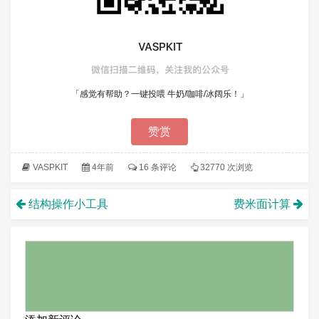
「感觉有帮助？一键投喂 牛奶/咖啡/冰阔乐！」
赞赏
VASPKIT
4年前
16 条评论
32770 次浏览
结构操作小工具
费米面计算