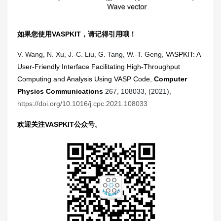
如果您使用VASPKIT，请记得引用哦！
V. Wang, N. Xu, J.-C. Liu, G. Tang, W.-T. Geng,
VASPKIT: A
User-Friendly Interface Facilitating High-Throughput
Computing and Analysis Using VASP Code
,
Computer
Physics Communications
267, 108033, (2021),
https://doi.org/10.1016/j.cpc.2021.108033
欢迎关注VASPKIT公众号。